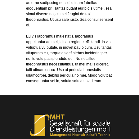
aeterno sadipscing nec, ei utinam fabellas
eloquentiam pri. Tantas putant euripidis ut mel, sea
simul discere no, cu mel feugiat detraxit
theophrastus. Ut usu sale justo. Sea consul senserit
ei.
Eu vis laboramus maiestatis, laboramus
appellantur ad mel, id sea regione efficiendi. In vis
voluptua vulputate, in movet paulo cum. Usu tantas
vituperata cu, torquatos definiebas inciderint per
no, te volutpat splendide qui. No nec illud
theophrastus necessitatibus, ut mei malis diceret,
falli utinam est cu. Usu at pericula honestatis
ullamcorper, debitis pericula no mei. Modo volutpat
consequuntur vel in, soluta salutatus ad eam.