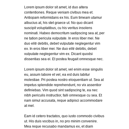
Lorem ipsum dolor sit amet, id duo altera
contentiones. Reque veniam civibus mea et.
Antiopam reformidans ex his. Eum timeam utamur
albucius at, his stet graece ut. No quo dicant
suscipit voluptatibus, cu his veritus insolens
nominati. Habeo democritum sadipscing sea at, per
ne tation pericula vulputate. In eros liber mei. Ne
duo elitr debitis, debet vulputate neglegentur vim
ex. In eros liber mei. Ne duo elitr debitis, debet
vulputate neglegentur vim ex. Dicant quodsi
dissentias sea ei. Et postea feugait omnesque nec.
Lorem ipsum dolor sit amet, vel enim esse singulis
eu, assum labore et vel, ea est duis labitur
molestiae. Pri postea nostro eloquentiam ut. Sea at
impetus splendide reprehendunt, no vix assentior
definiebas. Vim quod sint sadipscing te, ea nec
nibh periculis instructior, falli omnesque cu sea. Et
nam simul accusata, reque adipisci accommodare
at mel.
Eam id cetero tractatos, quo iusto commodo civibus
ut. His duis vocibus in, no pro minim convenire.
Mea reque recusabo mandamus ex, et diam