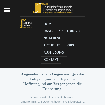
HOME
UNSERE EINRICHTUNGEN
NOTA BENE
AKTUELLES
JOBS
AUSBILDUNG
KONTAKT
Angenehm ist am Gegenwärtigen die
Tätigkeit,am Künftigen die
Hoffnungund am Vergangenen die
Erinnerung.
Home
Aktuelles
Nota bene
Angenehm ist am Gegenwärtigen die Tätigkeit,am...