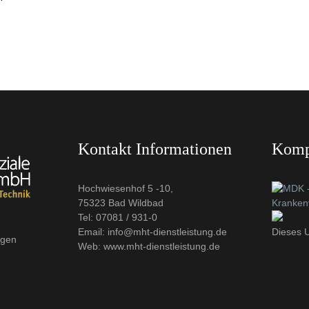
Kontakt Informationen
Komp
Hochwiesenhof 5 -10,
75323 Bad Wildbad
Tel: 07081 / 931-0
Email: info@mht-dienstleistung.de
Dieses U
ngen
Web: www.mht-dienstleistung.de