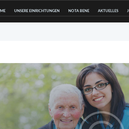
ME
UNSERE EINRICHTUNGEN
NOTA BENE
AKTUELLES