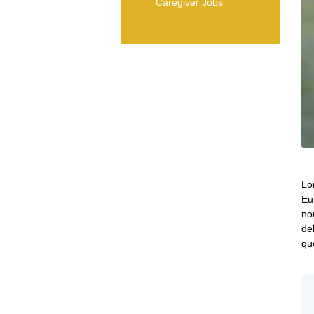
Caregiver Jobs
Lo
Eu
no
de
qu